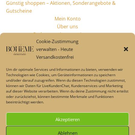
Günstig shoppen – Aktionen, Sonderangebote &
Gutscheine
Mein Konto
Über uns
Badaccessoires von Aquanova
Cookie-Zustimmung
Alles fürs Bad
verwalten - Heute
Industriestyle & Design
Versandkostenfrei
Garten & Style
Neues & Dokoratives
Um dir optimale Services und Informationen zu bieten, verwenden wir
LovelyLinen Online Shop
Technologien wie Cookies, um Geräteinformationen zu speichern
und/oder darauf zuzugreifen. Wenn du diesen Technologien zustimmst,
Leinenstoffe – Beratung und Kontakt
können wir Daten für LiveKundenChat, Kundenservices und Marketing
Natur Bettwäsche & Tischdecken von Lovely Linen
auf dieser Website verarbeiten. Wenn du deine Zustimmung nicht erteilst
Geschenkideen
oder zurückziehst, können bestimmte Merkmale und Funktionen
beeinträchtigt werden.
Lounge🌹 & SALE %
Über uns
Akzeptieren
Alle Preise inkl. der gesetzlichen MwSt.
Ablehnen