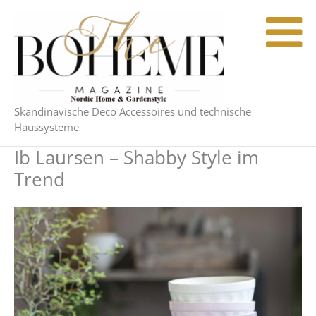
Zum
Ursprünglicher
Aktueller
Inhalt
Preis
Preis
springen
war:
ist:
13,90 €
12,90 €.
Skandinavische Deco Accessoires und technische
Haussysteme
Ib Laursen – Shabby Style im
Trend