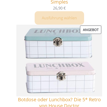
Simples
26,90
€
Ausführung wählen
PRO
ANGEBOT
IM
ANG
Botdose oder Lunchbox? Die 5* Retro
von House Doctor