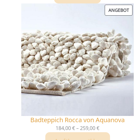
PRO
ANGEBOT
IM
ANG
Badteppich Rocca von Aquanova
184,00
€
–
259,00
€