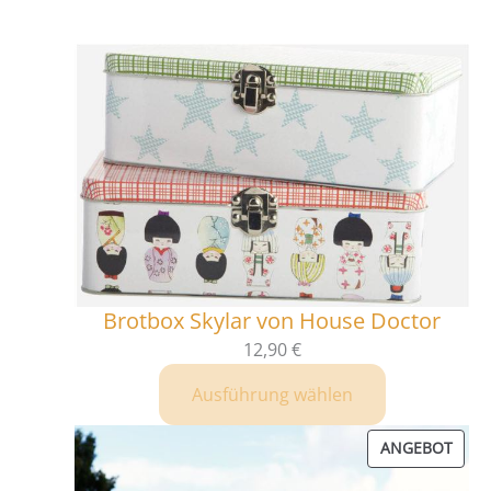
Brotbox Skylar von House Doctor
12,90
€
Ausführung wählen
PRO
ANGEBOT
IM