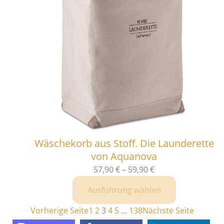
Wäschekorb aus Stoff. Die Launderette
von Aquanova
57,90
€
–
59,90
€
Ausführung wählen
Vorherige Seite
1
2
3
4
5
…
138
Nächste Seite