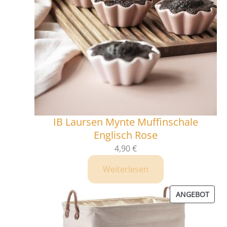
IB Laursen Mynte Muffinschale
Englisch Rose
4,90
€
Weiterlesen
PRO
ANGEBOT
IM
ANG