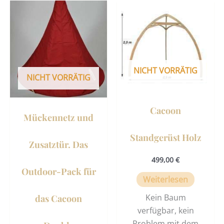
Dieses
Produkt
weist
mehrere
Varianten
NICHT VORRÄTIG
auf.
NICHT VORRÄTIG
Die
Optionen
Cacoon
können
Mückennetz und
auf
der
Standgerüst Holz
Zusatztür. Das
Produktseite
499,00
€
gewählt
Outdoor-Pack für
werden
Weiterlesen
Kein Baum
das Cacoon
verfügbar, kein
Problem mit dem