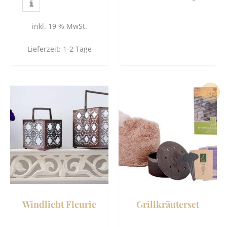
inkl. 19 % MwSt.
Lieferzeit:
1-2 Tage
Ursprünglicher
Aktueller
Dieses
Sale!
Preis
Preis
Produkt
war:
ist:
19,50 €
16,90 €.
weist
mehrere
Varianten
auf.
Die
Optionen
können
Windlicht Fleurie
Grillkräuterset
auf
der