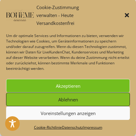
Shabby Style im Ib Laursen Online Shop
Cookie-Zustimmung
Küche & Koch
verwalten - Heute
Küchenhelfer im Alltag
Versandkostenfrei
Vitrinen und Regale
Um dir optimale Services und Informationen zu bieten, verwenden wir
Glasboxen, Schachteln, Deko-Schalen & Vasen
Technologien wie Cookies, um Geräteinformationen zu speichern
und/oder darauf zuzugreifen. Wenn du diesen Technologien zustimmst,
MaisonPlus Lounge 🌹
können wir Daten für LiveKundenChat, Kundenservices und Marketing
Günstig shoppen – Aktionen, Sonderangebote &
auf dieser Website verarbeiten. Wenn du deine Zustimmung nicht erteilst
oder zurückziehst, können bestimmte Merkmale und Funktionen
Gutscheine
beeinträchtigt werden.
Mein Konto
Über uns
Akzeptieren
Badaccessoires von Aquanova
Bad Accessoires und Küchen-Shop von Zone® Denmark
Ablehnen
Badspiegel & Waagen
Wäschekörbe & Badematten
Voreinstellungen anzeigen
Heute - Dekoschnäppchen & Rabatte im Sommer💖 Code:
Badetücher und Handtücher
#maisonplus
Verwerfen
Cookie-Richtlinie
Datenschutz
Impressum
Natur Badehandtücher aus Leinen in feiner Waffel-