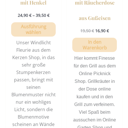
mit Henkel
mit Räucherdose
Produktseite
gewählt
24,90
€
–
39,50
€
aus Gußeisen
werden
Ausführung
19,50
€
16,90
€
wählen
In den
Unser Windlicht
Warenkorb
Fleurie aus dem
Kerzen Shop, in das
Hier kommt Finesse
sehr große
für den Grill aus dem
Stumpenkerzen
Online Picknick
passen, bringt mit
Shop. Grillkräuter in
seinen
der Dose online
Blumenmuster nicht
kaufen und in den
nur ein wohliges
Grill zum verfeinern.
Licht, sondern die
Viel Spaß beim
Blumenmotive
aussuchen im Online
scheinen an Wände
Garten Shop und