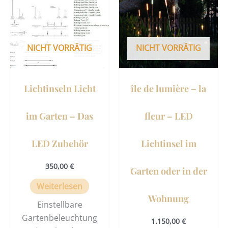
NICHT VORRÄTIG
NICHT VORRÄTIG
Lichtinseln Licht
île de lumière – la
im Garten – Das
fleur – LED
LED Zubehör
Lichtinsel im
350,00
€
Garten oder in der
Weiterlesen
Wohnung
Einstellbare
Gartenbeleuchtung
1.150,00
€