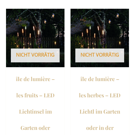
NICHT VORRÄTIG
NICHT VORRÄTIG
île de lumière –
île de lumière –
les fruits – LED
les herbes – LED
Lichtinsel im
Lichtl im Garten
Garten oder
oder in der