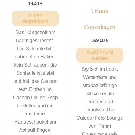
19,40
€
Trimm
In den
Warenkorb
Copenhagen
Das Hängezelt am
399,00
€
Baum gewünscht .
Die Schlaufe hilft
Ausführung
dabei. Kein Haken,
wählen
kein Schrauben- die
Stylisch im Look.
Schlaufe ist stabil
Wetterfeste und
und hält das Cacoon
strapazierfähige
fest. Einfach im
Sitzkissen für
Cacoon Online Shop
Drinnen und
bestellen und die
Draußen. Die
moderne
Outdoor Felix Lounge
Hängeschaukel am
von Trimm
Ast aufhängen.
Copenhagen als