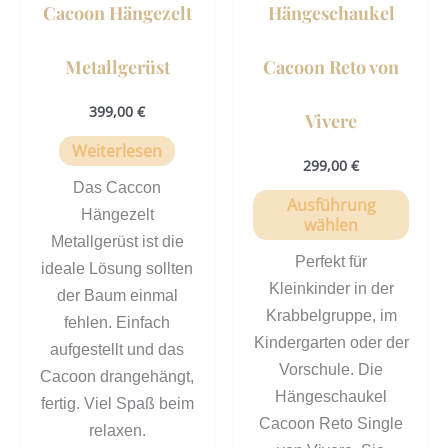
Cacoon Hängezelt
Hängeschaukel
auf
der
Metallgerüst
Cacoon Reto von
Prod
gewä
399,00
€
Vivere
werd
Weiterlesen
299,00
€
Das Caccon
Ausführung
Hängezelt
wählen
Metallgerüst ist die
Perfekt für
ideale Lösung sollten
Kleinkinder in der
der Baum einmal
Krabbelgruppe, im
fehlen. Einfach
Kindergarten oder der
aufgestellt und das
Vorschule. Die
Cacoon drangehängt,
Hängeschaukel
fertig. Viel Spaß beim
Cacoon Reto Single
relaxen.