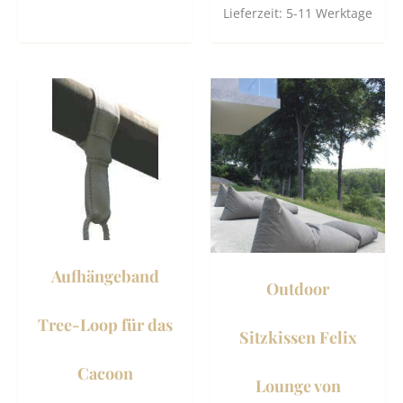
Lieferzeit:
5-11 Werktage
Dies
Prod
weist
mehr
Vari
auf.
Die
Opti
Aufhängeband
könn
Outdoor
auf
der
Tree-Loop für das
Sitzkissen Felix
Prod
gewä
Cacoon
Lounge von
werd