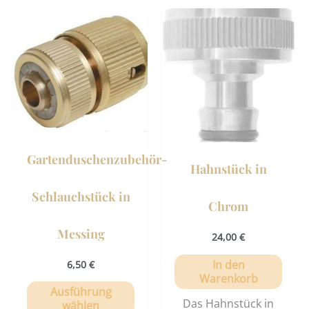
Dieses
Produkt
weist
mehrere
Varianten
auf.
Die
Optionen
Gartenduschenzubehör-
können
Hahnstück in
auf
Schlauchstück in
der
Chrom
Produktseite
gewählt
Messing
24,00
€
werden
In den
6,50
€
Warenkorb
Ausführung
Das Hahnstück in
wählen