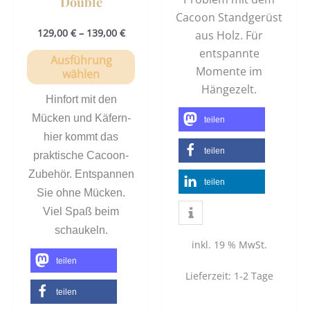
Double
Cacoon Standgerüst
129,00
€
–
139,00
€
aus Holz. Für
entspannte
Ausführung
Momente im
wählen
Hängezelt.
Hinfort mit den
Mücken und Käfern-
teilen
hier kommt das
teilen
praktische Cacoon-
Zubehör. Entspannen
teilen
Sie ohne Mücken.
Viel Spaß beim
schaukeln.
inkl. 19 % MwSt.
teilen
Lieferzeit:
1-2 Tage
teilen