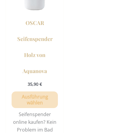
Die
Optionen
können
OSCAR
auf
der
Seifenspender
Produktseite
gewählt
Holz von
werden
Aquanova
35,90
€
Ausführung
wählen
Seifenspender
online kaufen? Kein
Problem im Bad