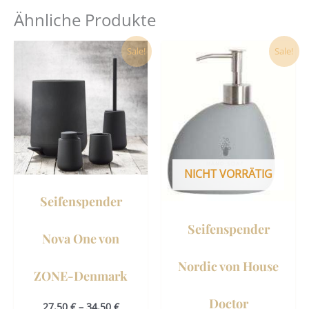
Ähnliche Produkte
Ursprünglicher
Aktueller
Dieses
Sale!
Sale!
Preis
Preis
Produkt
war:
ist:
19,90 €
14,90 €.
weist
mehrere
Varianten
auf.
Die
NICHT VORRÄTIG
Optionen
können
Seifenspender
auf
der
Seifenspender
Nova One von
Produktseite
gewählt
Nordic von House
ZONE-Denmark
werden
Doctor
27,50
€
–
34,50
€