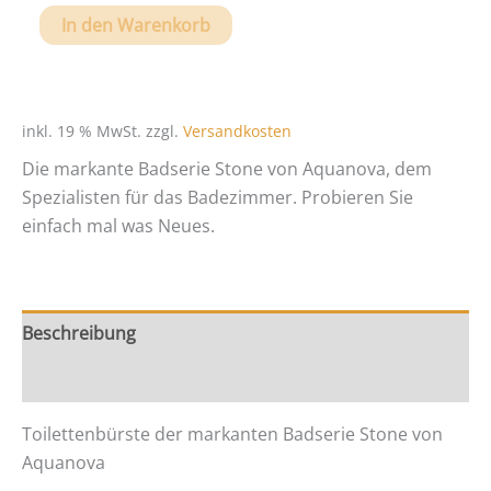
Toilettenbürste
In den Warenkorb
der
markanten
Badserie
Stone
inkl. 19 % MwSt.
zzgl.
Versandkosten
von
Die markante Badserie Stone von Aquanova, dem
Aquanova
Spezialisten für das Badezimmer. Probieren Sie
Menge
einfach mal was Neues.
Beschreibung
Zusätzliche Information
Toilettenbürste der markanten Badserie Stone von
Aquanova