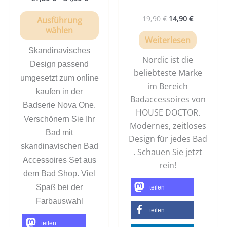
19,90
€
14,90
€
Ausführung
wählen
Weiterlesen
Skandinavisches
Nordic ist die
Design passend
beliebteste Marke
umgesetzt zum online
im Bereich
kaufen in der
Badaccessoires von
Badserie Nova One.
HOUSE DOCTOR.
Verschönern Sie Ihr
Modernes, zeitloses
Bad mit
Design für jedes Bad
skandinavischen Bad
. Schauen Sie jetzt
Accessoires Set aus
rein!
dem Bad Shop. Viel
Spaß bei der
teilen
Farbauswahl
teilen
teilen