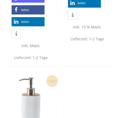
teilen
teilen
teilen
inkl. 19 % MwSt.
Lieferzeit:
1-2 Tage
inkl. MwSt.
Lieferzeit:
1-2 Tage
Dieses
Sale!
Produkt
weist
mehrere
Varianten
auf.