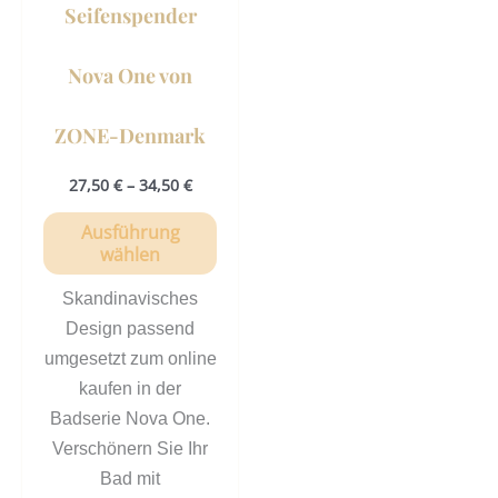
können
Seifenspender
auf
der
Nova One von
Produktseite
gewählt
ZONE-Denmark
werden
27,50
€
–
34,50
€
Ausführung
wählen
Skandinavisches
Design passend
umgesetzt zum online
kaufen in der
Badserie Nova One.
Verschönern Sie Ihr
Bad mit