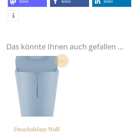
teilen
teilen
teilen
Das könnte Ihnen auch gefallen …
Dieses
Sale!
Produkt
weist
mehrere
Varianten
auf.
Die
Optionen
können
Duschablage Wall
auf