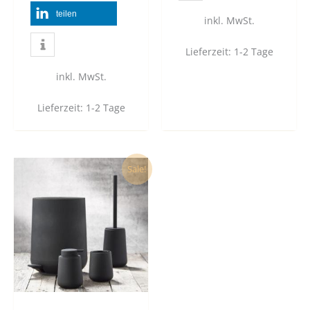
teilen
inkl. MwSt.
Lieferzeit:
1-2 Tage
inkl. MwSt.
Lieferzeit:
1-2 Tage
Dieses
Sale!
Produkt
weist
mehrere
Varianten
auf.
Die
Optionen