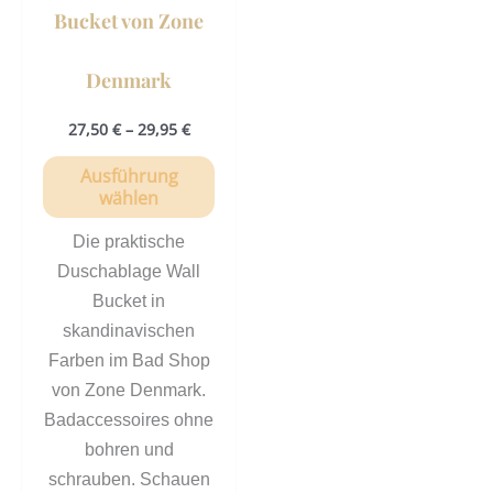
der
Bucket von Zone
Produktseite
gewählt
Denmark
werden
27,50
€
–
29,95
€
Ausführung
wählen
Die praktische
Duschablage Wall
Bucket in
skandinavischen
Farben im Bad Shop
von Zone Denmark.
Badaccessoires ohne
bohren und
schrauben. Schauen