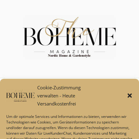
Cookie-Zustimmung
Mein Konto
verwalten - Heute
Zahlungsarten
Versandkostenfrei
Versand und Retoure****
Widerrufsbelehrung/Widerrufsrecht
Um dir optimale Services und Informationen zu bieten, verwenden wir
AGB
Technologien wie Cookies, um Geräteinformationen zu speichern
und/oder darauf zuzugreifen. Wenn du diesen Technologien zustimmst,
Impressum
können wir Daten für LiveKundenChat, Kundenservices und Marketing
Datenschutz
auf dieser Website verarbeiten. Wenn du deine Zustimmung nicht erteilst