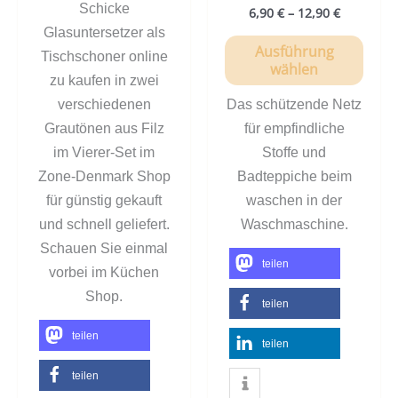
Schicke
6,90
€
–
12,90
€
Glasuntersetzer als
Ausführung
Tischschoner online
wählen
zu kaufen in zwei
verschiedenen
Das schützende Netz
Grautönen aus Filz
für empfindliche
im Vierer-Set im
Stoffe und
Zone-Denmark Shop
Badteppiche beim
für günstig gekauft
waschen in der
und schnell geliefert.
Waschmaschine.
Schauen Sie einmal
teilen
vorbei im Küchen
Shop.
teilen
teilen
teilen
teilen