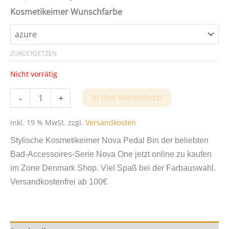
Kosmetikeimer Wunschfarbe
ZURÜCKSETZEN
Nicht vorrätig
Stylische
-
+
In den Warenkorb
Kosmetikeimer
Nova
inkl. 19 % MwSt.
zzgl.
Versandkosten
Pedal
Stylische Kosmetikeimer Nova Pedal Bin der beliebten
von
Bad-Accessoires-Serie Nova One jetzt online zu kaufen
Zone-
im Zone Denmark Shop. Viel Spaß bei der Farbauswahl.
Denmark
Versandkostenfrei ab 100€
Menge