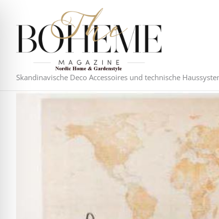
Zum
Inhalt
springen
Skandinavische Deco Accessoires und technische Haussyst