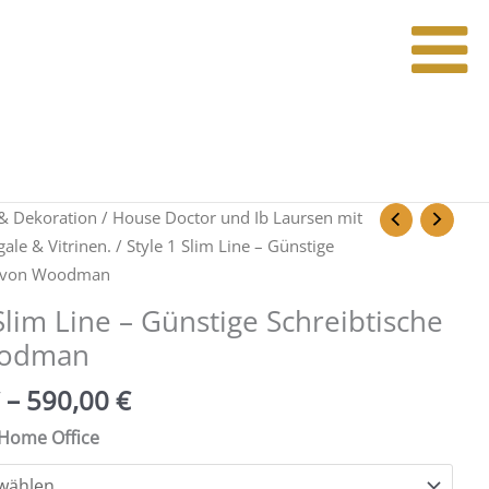
& Dekoration
/
House Doctor und Ib Laursen mit
ale & Vitrinen.
/ Style 1 Slim Line – Günstige
e von Woodman
Slim Line – Günstige Schreibtische
oodman
–
590,00
€
Home Office