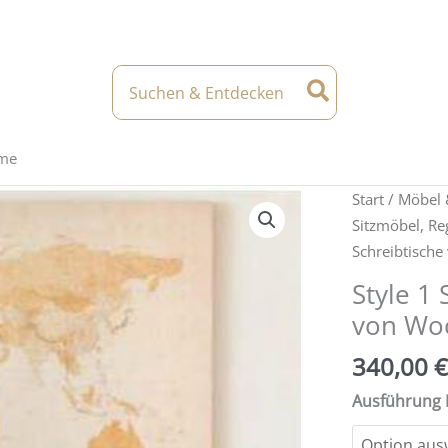
Search
for:
eme
Start
/
Möbel 
Sitzmöbel, Reg
Schreibtisch
Style 1 
von W
340,00
€
Ausführung 