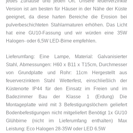
jedes Zuhause und jeden Ort. Unsere feuerverzinkte
Version ist am besten für Häuser in der Nähe der Küste
geeignet, da diese harten Bereiche die Erosion bei
pulverbeschichteten Stahlarmaturen erhöhen. Das Licht
hat eine GU10-Fassung und wir würden eine 35W
Halogen- oder 6,5W LED-Birne empfehlen.
Lieferumfang: Eine Lampe, Material: Galvanisierter
Stahl,
Abmessungen: H60 x B11 x T15cm, Durchmesser
von Grundplatte und Rohr: 11cm Hergestellt aus
feuerverzinktem Stahl Wetterfest, einschließlich der
Küstenorte IP44 für den Einsatz im Freien und im
Badezimmer Bau der Klasse 1 (Erdung) Die
Montageplatte wird mit 3 Befestigungslöchern geliefert
Bodenbefestigungen nicht mitgeliefert Benötigt 1x GU10
Glühbirne (nicht im Lieferumfang enthalten) Max
Leistung: Eco Halogen 28-35W oder LED 6.5W