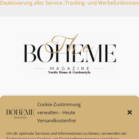
Deaktivierung aller Service-,Tracking- und Werbefunktionen
Cookie-Zustimmung
Mein Konto
verwalten - Heute
Zahlungsarten
Versandkostenfrei
Versand und Retoure****
Widerrufsbelehrung/Widerrufsrecht
Um dir optimale Services und Informationen zu bieten, verwenden wir
AGB
Technologien wie Cookies, um Geräteinformationen zu speichern