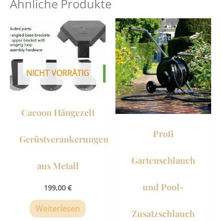
Ähnliche Produkte
Dies
Prod
weist
mehr
NICHT VORRÄTIG
Vari
auf.
Die
Cacoon Hängezelt
Opti
könn
Profi
Gerüstverankerungen
auf
der
Gartenschlauch
aus Metall
Prod
gewä
und Pool-
199,00
€
werd
Weiterlesen
Zusatzschlauch