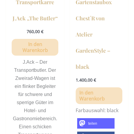
Transportkarre
Gartenstaubox
J.Ack „The Butler“
Chest´R von
760,00
€
Atelier
In den
GardenStyle –
Warenkorb
J.Ack – Der
black
Transportbutler. Der
Zweirad-Wagen ist
1.400,00
€
ein flinker Begleiter
In den
für schwere und
Warenkorb
sperrige Güter im
Farbauswahl: black
Hotel- und
Gastronomiebereich.
teilen
Einen schicken