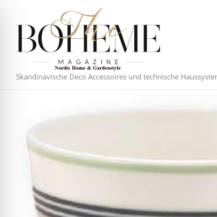
Zum
Inhalt
springen
Skandinavische Deco Accessoires und technische Haussyst