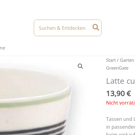
Search
for:
eme
Start
/
Garten
GreenGate
Latte c
13,90
€
Nicht vorrät
Tassen und 
in passender
beim einkau