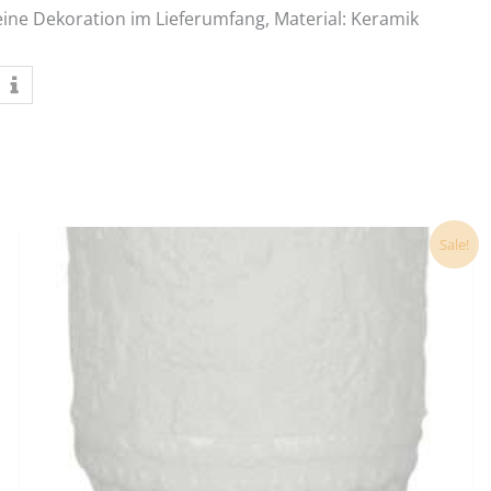
eine Dekoration im Lieferumfang,
Material: Keramik
Ursprünglicher
Aktueller
Sale!
Preis
Preis
war:
ist:
26,80 €
24,90 €.