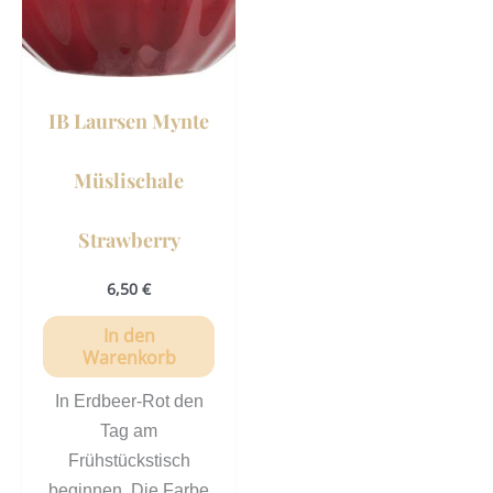
IB Laursen Mynte
Müslischale
Strawberry
6,50
€
In den
Warenkorb
In Erdbeer-Rot den
Tag am
Frühstückstisch
beginnen. Die Farbe