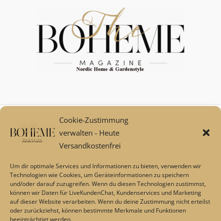
Cookie-Zustimmung
Mein Konto
verwalten - Heute
Zahlungsarten
Versandkostenfrei
Versand und Retoure****
Widerrufsbelehrung/Widerrufsrecht
Um dir optimale Services und Informationen zu bieten, verwenden wir
AGB
Technologien wie Cookies, um Geräteinformationen zu speichern
und/oder darauf zuzugreifen. Wenn du diesen Technologien zustimmst,
Impressum
können wir Daten für LiveKundenChat, Kundenservices und Marketing
Datenschutz
auf dieser Website verarbeiten. Wenn du deine Zustimmung nicht erteilst
Über uns
oder zurückziehst, können bestimmte Merkmale und Funktionen
beeinträchtigt werden.