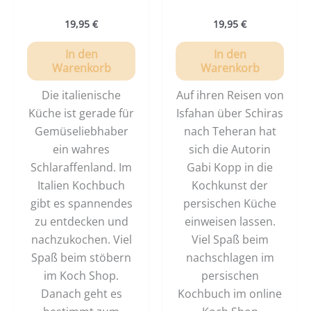
19,95
€
19,95
€
In den
In den
Warenkorb
Warenkorb
Die italienische
Auf ihren Reisen von
Küche ist gerade für
Isfahan über Schiras
Gemüseliebhaber
nach Teheran hat
ein wahres
sich die Autorin
Schlaraffenland. Im
Gabi Kopp in die
Italien Kochbuch
Kochkunst der
gibt es spannendes
persischen Küche
zu entdecken und
einweisen lassen.
nachzukochen. Viel
Viel Spaß beim
Spaß beim stöbern
nachschlagen im
im Koch Shop.
persischen
Danach geht es
Kochbuch im online