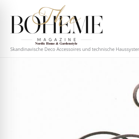
Zum
Inhalt
springen
Skandinavische Deco Accessoires und technische Haussyst