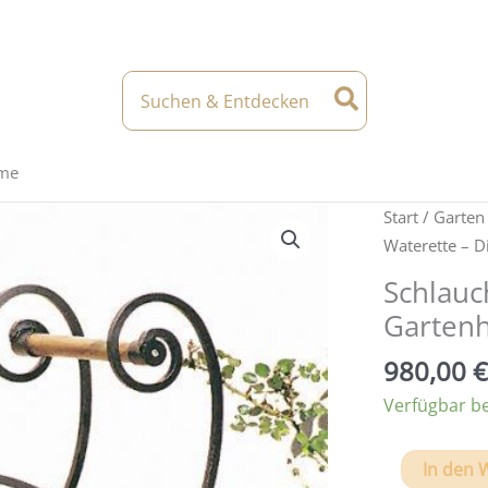
Search
for:
eme
Start
/
Garten
Waterette – D
Schlauc
Gartenh
980,00
€
Verfügbar b
Schlauchrol
In den 