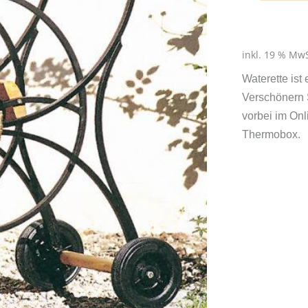
Waterette
-
Die
Gartenhaspe
inkl. 19 % MwS
Atelier
Waterette ist
GardenStyle
Verschönern 
Menge
vorbei im On
Thermobox.