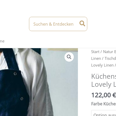
Search
for:
eme
Start
/
Natur 
Linen
/
Tischd
Lovely Linen
/
Küchens
Lovely 
122,00
€
Farbe Küche