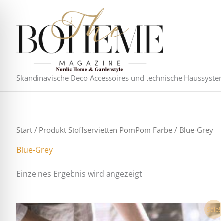
Zum
Inhalt
springen
Skandinavische Deco Accessoires und technische Haussyst
Start
/ Produkt Stoffservietten PomPom Farbe / Blue-Grey
Blue-Grey
Einzelnes Ergebnis wird angezeigt
Dieses
Sale!