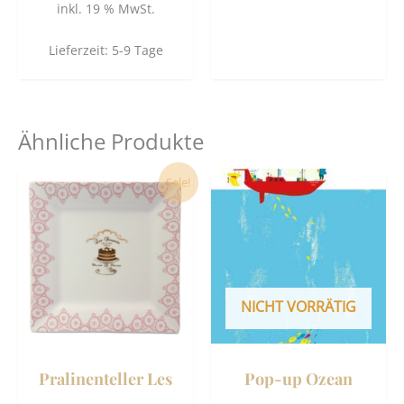
inkl. 19 % MwSt.
Lieferzeit:
5-9 Tage
Ähnliche Produkte
Ursprünglicher
Aktueller
Sale!
Preis
Preis
war:
ist:
16,50 €
15,80 €.
NICHT VORRÄTIG
Pralinenteller Les
Pop-up Ozean