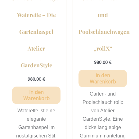
Waterette – Die
und
Gartenhaspel
Poolschlauchwagen
Atelier
„rollX“
980,00
€
GardenStyle
In den
980,00
€
Warenkorb
In den
Garten- und
Warenkorb
Poolschlauch rollx
Waterette ist eine
von Atelier
elegante
GardenStyle. Eine
Gartenhaspel im
dicke langlebige
nostalgischen Stil.
Gummiummantelung