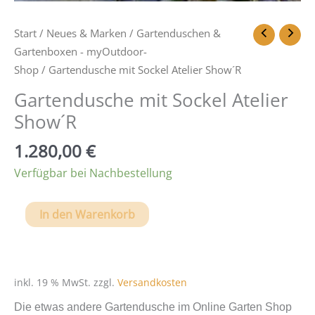
Start
/
Neues & Marken
/
Gartenduschen &
Gartenboxen - myOutdoor-
Shop
/ Gartendusche mit Sockel Atelier Show´R
Gartendusche mit Sockel Atelier
Show´R
1.280,00
€
Verfügbar bei Nachbestellung
Gartendusche
In den Warenkorb
mit
Sockel
Atelier
Show
inkl. 19 % MwSt.
zzgl.
Versandkosten
´R
Die etwas andere Gartendusche im Online Garten Shop