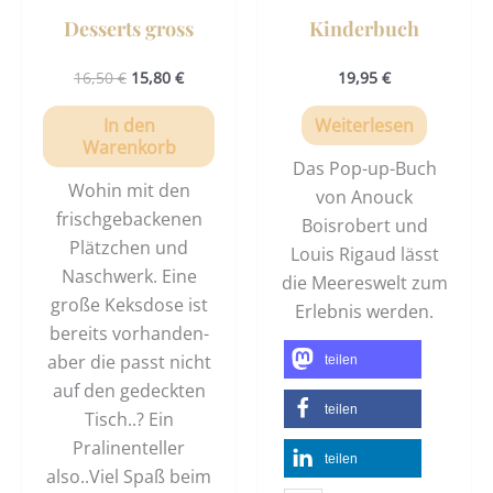
Desserts gross
Kinderbuch
16,50
€
15,80
€
19,95
€
In den
Weiterlesen
Warenkorb
Das Pop-up-Buch
Wohin mit den
von Anouck
frischgebackenen
Boisrobert und
Plätzchen und
Louis Rigaud lässt
Naschwerk. Eine
die Meereswelt zum
große Keksdose ist
Erlebnis werden.
bereits vorhanden-
aber die passt nicht
teilen
auf den gedeckten
teilen
Tisch..? Ein
Pralinenteller
teilen
also..Viel Spaß beim