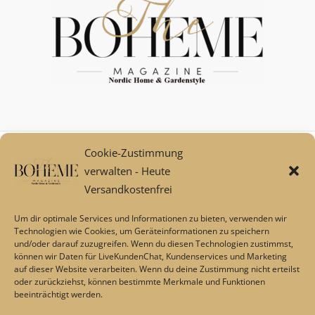
Cookie-Zustimmung
Mein Konto
verwalten - Heute
Zahlungsarten
Versandkostenfrei
Versand und Retoure****
Widerrufsbelehrung/Widerrufsrecht
Um dir optimale Services und Informationen zu bieten, verwenden wir
AGB
Technologien wie Cookies, um Geräteinformationen zu speichern
und/oder darauf zuzugreifen. Wenn du diesen Technologien zustimmst,
Impressum
können wir Daten für LiveKundenChat, Kundenservices und Marketing
Datenschutz
auf dieser Website verarbeiten. Wenn du deine Zustimmung nicht erteilst
Über uns
oder zurückziehst, können bestimmte Merkmale und Funktionen
beeinträchtigt werden.
Echtheit von Bewertungen