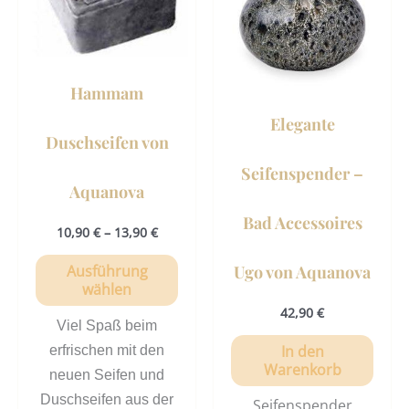
Varianten
auf.
Die
Optionen
Hammam
können
Elegante
auf
Duschseifen von
der
Seifenspender –
Produktseite
Aquanova
gewählt
Bad Accessoires
werden
10,90
€
–
13,90
€
Ausführung
Ugo von Aquanova
wählen
42,90
€
Viel Spaß beim
In den
erfrischen mit den
Warenkorb
neuen Seifen und
Duschseifen aus der
Seifenspender