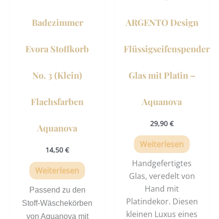
Badezimmer
ARGENTO Design
Evora Stoffkorb
Flüssigseifenspender
No. 3 (Klein)
Glas mit Platin –
Flachsfarben
Aquanova
29,90
€
Aquanova
Weiterlesen
14,50
€
Handgefertigtes
Weiterlesen
Glas, veredelt von
Hand mit
Passend zu den
Platindekor. Diesen
Stoff-Wäschekörben
kleinen Luxus eines
von Aquanova mit