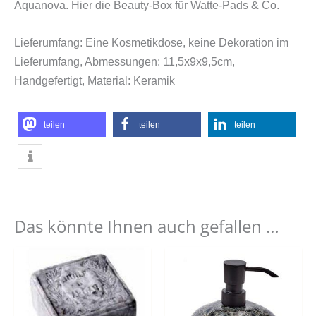
Aquanova. Hier die Beauty-Box für Watte-Pads & Co.
Lieferumfang: Eine Kosmetikdose, keine Dekoration im
Lieferumfang, Abmessungen: 11,5x9x9,5cm,
Handgefertigt, Material: Keramik
teilen
teilen
teilen
Das könnte Ihnen auch gefallen …
Dieses
Produkt
weist
mehrere