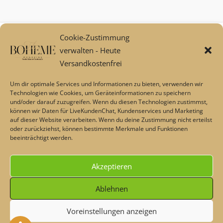
Cookie-Zustimmung
Mein Konto
verwalten - Heute
Zahlungsarten
Versandkostenfrei
Versand und Retoure****
Widerrufsbelehrung/Widerrufsrecht
Um dir optimale Services und Informationen zu bieten, verwenden wir
AGB
Technologien wie Cookies, um Geräteinformationen zu speichern
und/oder darauf zuzugreifen. Wenn du diesen Technologien zustimmst,
Impressum
können wir Daten für LiveKundenChat, Kundenservices und Marketing
Datenschutz
auf dieser Website verarbeiten. Wenn du deine Zustimmung nicht erteilst
Über uns
oder zurückziehst, können bestimmte Merkmale und Funktionen
beeinträchtigt werden.
Echtheit von Bewertungen
Barrierefreiheit
Akzeptieren
Alle Preise inkl. der gesetzlichen MwSt.
Ablehnen
Voreinstellungen anzeigen
Die durchgestrichenen Preise entsprechen dem bisherigen Preis
Heute - Dekoschnäppchen & Rabatte im Sommer💖 Code: